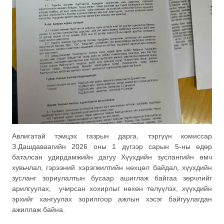
Авлигатай тэмцэх газрын дарга, тэргүүн комиссар
З.Дашдаваагийн 2026 оны 1 дүгээр сарын 5-ны өдөр
баталсан удирдамжийн дагуу Хүүхдийн зуслангийн өмч
хувьчлал, гэрээний хэрэгжилтийн нөхцөл байдал, хүүхдийн
зусланг зориулалтын бусаар ашиглаж байгаа зөрчлийг
арилгуулах, учирсан хохирлыг нөхөн төлүүлэх, хүүхдийн
эрхийг хангуулах зорилгоор ажлын хэсэг байгуулагдан
ажиллаж байна.