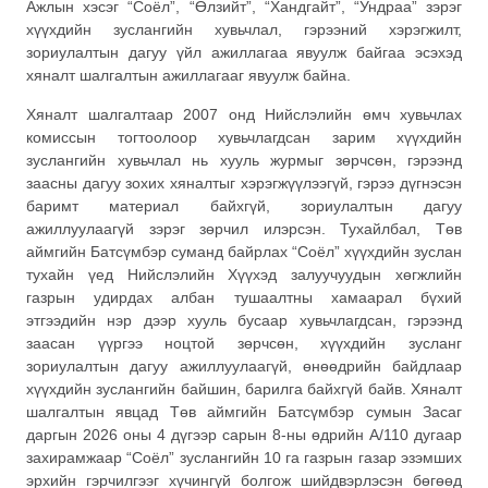
Ажлын хэсэг “Соёл”, “Өлзийт”, “Хандгайт”, “Ундраа” зэрэг
хүүхдийн зуслангийн хувьчлал, гэрээний хэрэгжилт,
зориулалтын дагуу үйл ажиллагаа явуулж байгаа эсэхэд
хяналт шалгалтын ажиллагааг явуулж байна.
Хяналт шалгалтаар 2007 онд Нийслэлийн өмч хувьчлах
комиссын тогтоолоор хувьчлагдсан зарим хүүхдийн
зуслангийн хувьчлал нь хууль журмыг зөрчсөн, гэрээнд
заасны дагуу зохих хяналтыг хэрэгжүүлээгүй, гэрээ дүгнэсэн
баримт материал байхгүй, зориулалтын дагуу
ажиллуулаагүй зэрэг зөрчил илэрсэн. Тухайлбал, Төв
аймгийн Батсүмбэр суманд байрлах “Соёл” хүүхдийн зуслан
тухайн үед Нийслэлийн Хүүхэд залуучуудын хөгжлийн
газрын удирдах албан тушаалтны хамаарал бүхий
этгээдийн нэр дээр хууль бусаар хувьчлагдсан, гэрээнд
заасан үүргээ ноцтой зөрчсөн, хүүхдийн зусланг
зориулалтын дагуу ажиллуулаагүй, өнөөдрийн байдлаар
хүүхдийн зуслангийн байшин, барилга байхгүй байв. Хяналт
шалгалтын явцад Төв аймгийн Батсүмбэр сумын Засаг
даргын 2026 оны 4 дүгээр сарын 8-ны өдрийн А/110 дугаар
захирамжаар “Соёл” зуслангийн 10 га газрын газар эзэмших
эрхийн гэрчилгээг хүчингүй болгож шийдвэрлэсэн бөгөөд