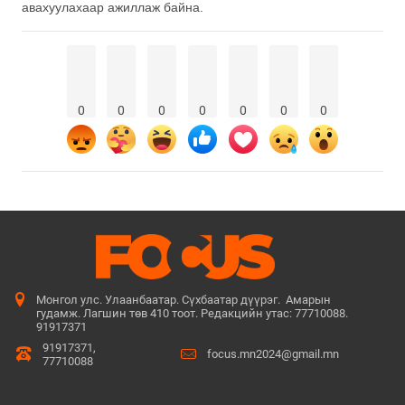
авахуулахаар ажиллаж байна.
0
0
0
0
0
0
0
Монгол улс. Улаанбаатар. Сүхбаатар дүүрэг. Амарын
гудамж. Лагшин төв 410 тоот. Редакцийн утас: 77710088.
91917371
91917371,
focus.mn2024@gmail.mn
77710088