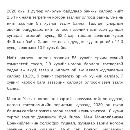
2026 оны 1 дүгээр улирлын байдлаар банкны салбар нийт
2.54 их наяд төгрөгийн ногоон зээлийг олгоод байна. Энэ нь
нийт зээлийн 5.7 хувийг эзэлж байна. Тайлант улирлын
эцсийн байдлаарх нийт олгосон зээлийн жигнэсэн дундаж
хугацаа төгрөгийн хувьд 62.2 сар, гадаад валютын хувьд
45.6 сар байв. Харин жигнэсэн дундаж хүү төгрөгийн 14.3
хувь, валютынх 10.9 хувь байна.
Нийт олгосон ногоон зээлийн 58 хувийг эрчим хүчний
хэмнэлттэй төсөл, 2.9 хувийг ногоон барилга, тогтвортой
хөдөө аж ахуй, газар ашиглалт, ой эко аялал жуулчлалын
салбар 18.2%, 9 хувийг сэргээгдэх эрчим хүчний салбар, 7
хувийг карбон бага тээврийн салбарт олгосон зээл эзэлж
байна.
Монгол Улсын ногоон тогтвортой санхүүжилтийг хөгжүүлэх,
ногоон таксаномигийн зорилтын хүрээнд 2030 он гэхэд
банкны салбарт эзлэх ногоон зээлийн хувь хэмжээг 10 хувьд
хүргэх зорилт дэвшүүлж буй билээ. Мөн Монголбанкны
Ерөнхийлөгчийн холбогдох тушаал, журмаар зарим ногоон
зээлийн хувьд хугацааг 30-60 сар болгох шийдвэрийг