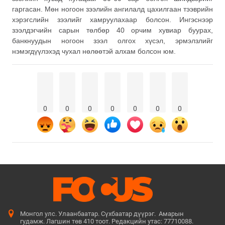
гаргасан. Мөн ногоон зээлийн ангилалд цахилгаан тээврийн
хэрэгслийн зээлийг хамруулахаар болсон. Ингэснээр
зээлдэгчийн сарын төлбөр 40 орчим хувиар буурах,
банкнуудын ногоон зээл олгох хүсэл, эрмэлзлийг
нэмэгдүүлэхэд чухал нөлөөтэй алхам болсон юм.
0
0
0
0
0
0
0
Монгол улс. Улаанбаатар. Сүхбаатар дүүрэг. Амарын
гудамж. Лагшин төв 410 тоот. Редакцийн утас: 77710088.