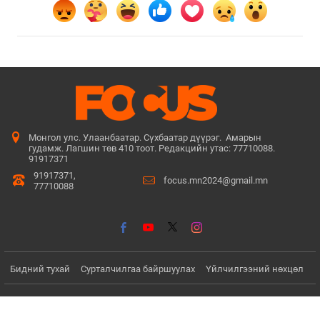
Монгол улс. Улаанбаатар. Сүхбаатар дүүрэг. Амарын
гудамж. Лагшин төв 410 тоот. Редакцийн утас: 77710088.
91917371
91917371,
focus.mn2024@gmail.mn
77710088
Бидний тухай
Сурталчилгаа байршуулах
Үйлчилгээний нөхцөл
© Since 2022 - 2026. Бүх эрх хуулиар хамгаалагдсан. Мэдээлэл
хуулбарлах хориотой.