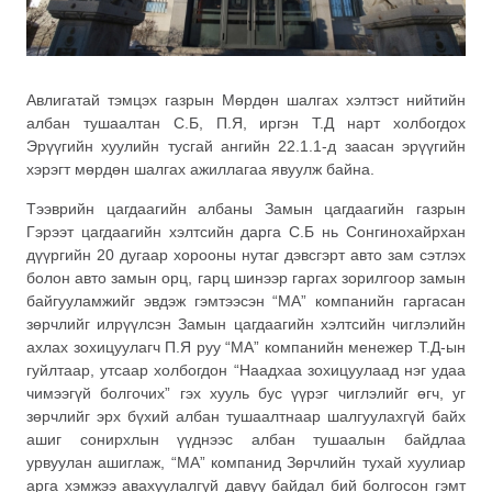
Авлигатай тэмцэх газрын Мөрдөн шалгах хэлтэст нийтийн
албан тушаалтан С.Б, П.Я, иргэн Т.Д нарт холбогдох
Эрүүгийн хуулийн тусгай ангийн 22.1.1-д заасан эрүүгийн
хэрэгт мөрдөн шалгах ажиллагаа явуулж байна.
Тээврийн цагдаагийн албаны Замын цагдаагийн газрын
Гэрээт цагдаагийн хэлтсийн дарга С.Б нь Сонгинохайрхан
дүүргийн 20 дугаар хорооны нутаг дэвсгэрт авто зам сэтлэх
болон авто замын орц, гарц шинээр гаргах зорилгоор замын
байгууламжийг эвдэж гэмтээсэн “МА” компанийн гаргасан
зөрчлийг илрүүлсэн Замын цагдаагийн хэлтсийн чиглэлийн
ахлах зохицуулагч П.Я руу “МА” компанийн менежер Т.Д-ын
гуйлтаар, утсаар холбогдон “Наадхаа зохицуулаад нэг удаа
чимээгүй болгочих” гэх хууль бус үүрэг чиглэлийг өгч, уг
зөрчлийг эрх бүхий албан тушаалтнаар шалгуулахгүй байх
ашиг сонирхлын үүднээс албан тушаалын байдлаа
урвуулан ашиглаж, “МА” компанид Зөрчлийн тухай хуулиар
арга хэмжээ авахуулалгүй давуу байдал бий болгосон гэмт