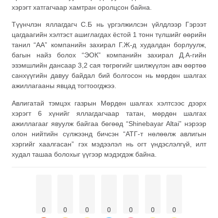
хэрэгт хатгагчаар хамтран оролцсон байна.
Түүнчлэн яллагдагч С.Б нь үргэлжилсэн үйлдлээр Гэрээт
цагдаагийн хэлтэст ашиглагдах ёстой 1 тонн түлшийг өөрийн
танил “АА” компанийн захирал Г.Ж-д худалдан борлуулж,
багын найз болох “ЭОК” компанийн захирал Д.А-гийн
эзэмшлийн дансаар 3,2 сая төгрөгийг шилжүүлэн авч өөртөө
санхүүгийн давуу байдал бий болгосон нь мөрдөн шалгах
ажиллагааны явцад тогтоогджээ.
Авлигатай тэмцэх газрын Мөрдөн шалгах хэлтсээс дээрх
хэрэгт 6 хүнийг яллагдагчаар татан, мөрдөн шалгах
ажиллагааг явуулж байгаа бөгөөд “Shinebayar Altai” нэрээр
олон нийтийн сүлжээнд бичсэн “АТГ-т нөлөөлж авлигын
хэргийг хаалгасан” гэх мэдээлэл нь огт үндэслэлгүй, илт
худал ташаа болохыг үүгээр мэдэгдэж байна.
0
0
0
0
0
0
0