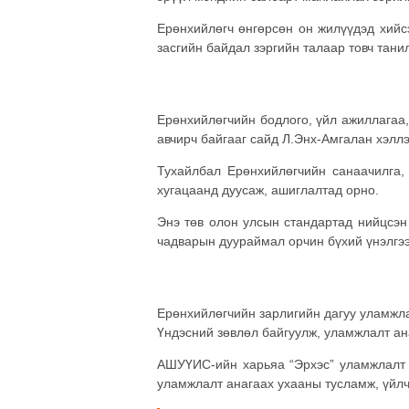
Ерөнхийлөгч өнгөрсөн он жилүүдэд хийс
засгийн байдал зэргийн талаар товч тан
Ерөнхийлөгчийн бодлого, үйл ажиллагаа,
авчирч байгааг сайд Л.Энх-Амгалан хэллэ
Тухайлбал Ерөнхийлөгчийн санаачилга, 
хугацаанд дуусаж, ашиглалтад орно.
Энэ төв олон улсын стандартад нийцсэн 
чадварын дуураймал орчин бүхий үнэлгээ
Ерөнхийлөгчийн зарлигийн дагуу уламжла
Үндэсний зөвлөл байгуулж, уламжлалт ан
АШУҮИС-ийн харьяа “Эрхэс” уламжлалт а
уламжлалт анагаах ухааны тусламж, үйлч