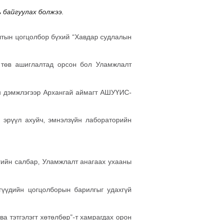
 байгуулах болжээ.
алтын цогцолбор бүхий “Хавдар судлалын
х төв ашиглалтад орсон бол Уламжлалт
йн дэмжлэгээр Архангай аймагт АШУҮИС-
ы эрүүл ахуйч, эмнэлзүйн лабораторийн
гийн салбар, Уламжлалт анагаах ухааны
гүүдийн цогцолборын барилгыг удахгүй
 тэтгэлэгт хөтөлбөр”-т хамрагдах орон