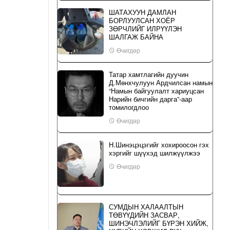
ШАТАХУУН ДАМЛАН
БОРЛУУЛСАН ХОЁР
ЗӨРЧЛИЙГ ИЛРҮҮЛЭН
ШАЛГАЖ БАЙНА
Өчигдөр
Татар хамтлагийн дуучин
Д.Мөнхчулуун Ардчилсан намын
“Намын байгуулалт хариуцсан
Нарийн бичгийн дарга”-аар
томилогдлоо
Өчигдөр
Н.Шинэцэцэгийг хохироосон гэх
хэргийг шүүхэд шилжүүлжээ
Өчигдөр
СУМДЫН ХАЛААЛТЫН
ТӨВҮҮДИЙН ЗАСВАР,
ШИНЭЧЛЭЛИЙГ БҮРЭН ХИЙЖ,