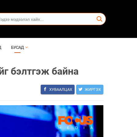
Д
БУСАД
йг бэлтгэж байна
ХУВААЛЦАХ
ЖИРГЭХ