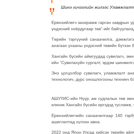
Шинэ хичээлийн жилээс Уламжлалт 
Ерөнхийлөгч захирамж гарган хавдрын ур
үндэсний хоёрдугаар төв”-ийг байгуулах
Төрийн тэргүүний санаачилга, дэмжлэг
анагаах ухааны үндэсний төвийн бүтээн б
Хангайн бүсийн аймгуудад сувилагч, эм
ийн “Сувилахуйн сургалт, эрдэм шинжилгэ
Энэ цогцолбор сувилагч, уламжлалт ана
технологич, дүрс оношлогооны техникч бэ
АШУҮИС-ийн Нүүр, ам судлалын төв эмнэ
клиник Хангайн бүсийн иргэдэд тусламж, 
Ерөнхийлөгчийн санаачилгаар 140 тэрб
ашиглалтад хүлээн авна.
2022 онд Япон Улсад хийсэн төрийн айл