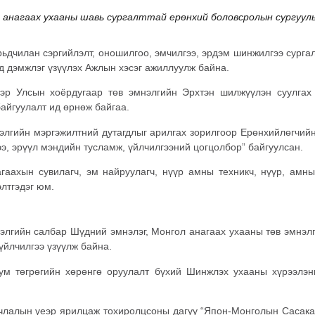
анагаах ухааны шавь сургалттай ерөнхий боловсролын сургууль
ьдчилан сэргийлэлт, оношилгоо, эмчилгээ, эрдэм шинжилгээ сург
ад дэмжлэг үзүүлэх Ажлын хэсэг ажиллуулж байна.
ээр Улсын хоёрдугаар төв эмнэлгийн Эрхтэн шилжүүлэн суулга
айгуулалт ид өрнөж байгаа.
нэлгийн мэргэжилтний дутагдлыг арилгах зорилгоор Ерөнхийлөгчи
э, эрүүл мэндийн тусламж, үйлчилгээний цогцолбор” байгуулсан.
гаахын сувилагч, эм найруулагч, нүүр амны техникч, нүүр, амн
лтгэдэг юм.
лгийн салбар Шүдний эмнэлэг, Монгол анагаах ухааны төв эмнэл
үйлчилгээ үзүүлж байна.
ум төгрөгийн хөрөнгө оруулалт бүхий Шинжлэх ухааны хүрээлэн
члалын үеэр ярилцаж тохиролцсоны дагуу “Япон-Монголын Сасакава