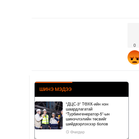
0
ШИНЭ МЭДЭЭ
"ДЦС-3” ТӨХК-ийн нэн
шаардлагатай
“Турбингенератор-5”-ын
шинэчлэлийн төсвийг
шийдвэрлэхээр болов
Өчигдөр