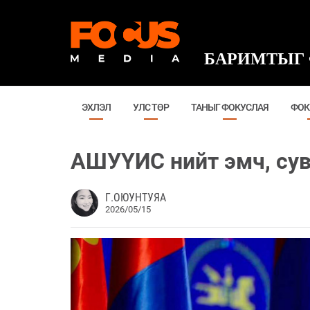
БАРИМТЫГ 
ЭХЛЭЛ
УЛС ТӨР
ТАНЫГ ФОКУСЛАЯ
ФОК
АШУҮИС нийт эмч, сув
Г.ОЮУНТУЯА
2026/05/15