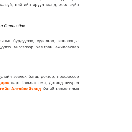
элзүй, нийтийн эрүүл мэнд, хоол зүйн
а бэлтгэдэг.
ныг бүрдүүлэх, судалгаа, инновацыг
рдүүлэх чиглэлээр хамтран ажиллахаар
улийн зөвлөх багш, доктор, профессор
дорж
нарт Гавьяат эмч, Дотоод шүүрэл
агийн Алтайсайханд
Хүний гавьяат эмч