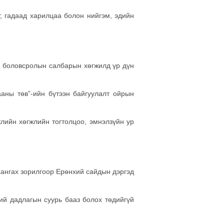
, гадаад харилцаа болон нийгэм, эдийн
нь боловсролын салбарын хөгжилд үр дүн
аны төв”-ийн бүтээн байгуулалт ойрын
жлийн хөгжлийн тогтолцоо, эмнэлзүйн ур
хангах зорилгоор Ерөнхий сайдын дэргэд
ий дадлагын суурь бааз болох төдийгүй