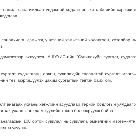
эн ажил, санаачилсан үндэсний хөдөлгөөн, хөтөлбөрийн хэрэгжилт
илцууллаа
.
 санаачилга, дэмжлэг, үндэсний хэмжээний хөдөлгөөн, хөтөлбөр 
э.
дэмжлэгээр эхлүүлсэн АШУҮИС-ийн “Сувилахуйн сургалт, судалга
сургалт, судалгааны орчин, сувилахуйн тасралтгүй сургалт, мэргэ
ний төв, мэргэшүүлэх цахим сургалтын төвтэй байх юм.
лт анагаах ухааны хөгжлийн асуудлаар төрийн бодлогын уялдааг 
агаах ухааны анхдагч хуулийн төсөл боловсруулж байна.
нагаахын 100 ортой сувилал нь сувилагч, эмнэлгийн мэргэжилтн
илгээ үзүүлнэ.