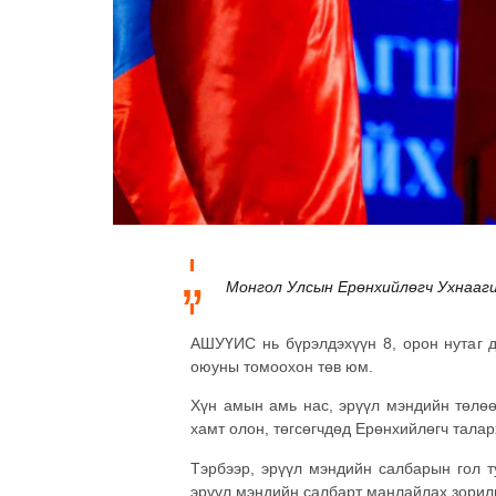
Монгол Улсын Ерөнхийлөгч Ухнааг
АШУҮИС нь бүрэлдэхүүн 8, орон нутаг д
оюуны томоохон төв юм.
Хүн амын амь нас, эрүүл мэндийн төлөө
хамт олон, төгсөгчдөд Ерөнхийлөгч талар
Тэрбээр, эрүүл мэндийн салбарын гол т
эрүүл мэндийн салбарт манлайлах зорилго