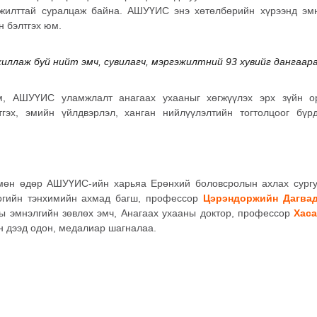
жилттай суралцаж байна. АШУҮИС энэ хөтөлбөрийн хүрээнд эмн
н бэлтгэх юм.
ллаж буй нийт эмч, сувилагч, мэргэжилтний 93 хувийг дангаара
, АШУҮИС уламжлалт анагаах ухааныг хөгжүүлэх эрх зүйн орч
тгэх, эмийн үйлдвэрлэл, ханган нийлүүлэлтийн тогтолцоог бү
мөн өдөр АШУҮИС-ийн харьяа Ерөнхий боловсролын ахлах сургу
огийн тэнхимийн ахмад багш, профессор
Цэрэндоржийн Дагва
ы эмнэлгийн зөвлөх эмч, Анагаах ухааны доктор, профессор
Хас
йн дээд одон, медалиар шагналаа.