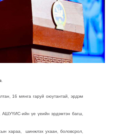
а.
лтан, 16 мянга гаруй оюутантай, эрдэм
аа АШУҮИС-ийн үе үеийн эрдэмтэн багш,
лсын хараа, шинжлэх ухаан, боловсрол,