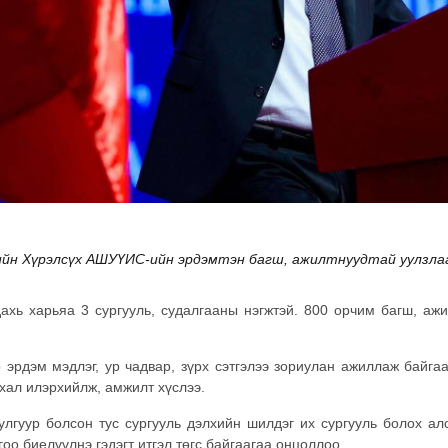
ийн Хүрэлсүх АШУҮИС-ийн эрдэмтэн багш, ажилтнуудтай уулзла
ахь харьяа 3 сургууль, судалгааны нэгжтэй. 800 орчим багш, ажи
 эрдэм мэдлэг, ур чадвар, зүрх сэтгэлээ зориулан ажиллаж байг
хал илэрхийлж, амжилт хүслээ.
улгуур болсон тус сургууль дэлхийн шилдэг их сургууль болох а
о биелүүлнэ гэдэгт итгэл төгс байгаагаа онцоллоо.