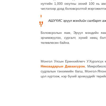
нутгийн 1,000 оюутны эхний 100 нь ам
чиглэлээр дээд боловсролтой мэргэжилтэ
АШУҮИС эрүүл мэндийн салбарт ажи
Боловсролын яам, Эрүүл мэндийн яам
эрчимжүүлэх, сургалт, хүний нөөц бэл
төлөвлөсөн байна.
Монгол Улсын Ерөнхийлөгч У.Хүрэлсүх 
Нянзаадарын Даваасүрэн
, Микробиол
судлалын тэнхимийн багш, Монгол-Япон
цол хүртээж, нэр бүхий эрхмүүдийг төри