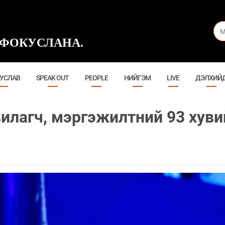
ФОКУСЛАНА.
УСЛАВ
SPEAK OUT
PEOPLE
НИЙГЭМ
LIVE
ДЭЛХИЙ
илагч, мэргэжилтний 93 хуви