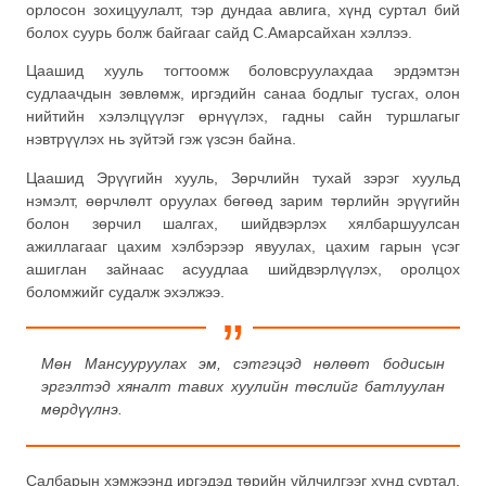
орлосон зохицуулалт, тэр дундаа авлига, хүнд суртал бий
болох суурь болж байгааг сайд С.Амарсайхан хэллээ.
Цаашид хууль тогтоомж боловсруулахдаа эрдэмтэн
судлаачдын зөвлөмж, иргэдийн санаа бодлыг тусгах, олон
нийтийн хэлэлцүүлэг өрнүүлэх, гадны сайн туршлагыг
нэвтрүүлэх нь зүйтэй гэж үзсэн байна.
Цаашид Эрүүгийн хууль, Зөрчлийн тухай зэрэг хуульд
нэмэлт, өөрчлөлт оруулах бөгөөд зарим төрлийн эрүүгийн
болон зөрчил шалгах, шийдвэрлэх хялбаршуулсан
ажиллагааг цахим хэлбэрээр явуулах, цахим гарын үсэг
ашиглан зайнаас асуудлаа шийдвэрлүүлэх, оролцох
боломжийг судалж эхэлжээ.
Мөн Мансууруулах эм, сэтгэцэд нөлөөт бодисын
эргэлтэд хяналт тавих хуулийн төслийг батлуулан
мөрдүүлнэ.
Салбарын хэмжээнд иргэдэд төрийн үйлчилгээг хүнд суртал,