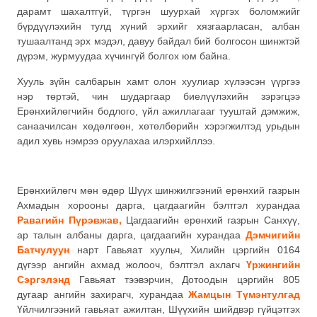
дарамт шахалтгүй, түргэн шуурхай хүргэх боломжийг
бүрдүүлэхийн тулд хүний эрхийг хязгаарласан, албан
тушаалтанд эрх мэдэл, давуу байдал бий болгосон шинжтэй
дүрэм, журмуудаа хүчингүй болгох юм байна.
Хууль зүйн салбарын хамт олон хуулиар хүлээсэн үүргээ
нэр төртэй, чин шударгаар биелүүлэхийн зэрэгцээ
Ерөнхийлөгчийн бодлого, үйл ажиллагааг тууштай дэмжиж,
санаачилсан хөдөлгөөн, хөтөлбөрийн хэрэгжилтэд урьдын
адил хувь нэмрээ оруулахаа илэрхийллээ.
Ерөнхийлөгч мөн өдөр Шүүх шинжилгээний ерөнхий газрын
Ахмадын хорооны дарга, цагдаагийн бэлтгэл хурандаа
Равагийн Пүрэвжав,
Цагдаагийн ерөнхий газрын Санхүү,
ар талын албаны дарга, цагдаагийн хурандаа
Дэмчигийн
Батчулуун
нарт Гавьяат хуульч, Хилийн цэргийн 0164
дүгээр ангийн ахмад жолооч, бэлтгэл ахлагч
Үржингийн
Сэргэлэнд
Гавьяат тээвэрчин, Дотоодын цэргийн 805
дугаар ангийн захирагч, хурандаа
Жамцын Түмэнтулгад
Үйлчилгээний гавьяат ажилтан, Шүүхийн шийдвэр гүйцэтгэх