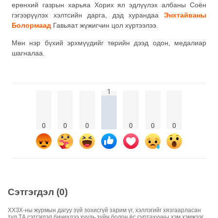
ерөнхий газрын харьяа Хорих ял эдлүүлэх албаны Соён
гэгээрүүлэх хэлтсийн дарга, дэд хурандаа
Энхтайваны
Болормаад
Гавьяат жүжигчин цол хүртээлээ.
Мөн нэр бүхий эрхмүүдийг төрийн дээд одон, медалиар
шагналаа.
1
0
0
0
0
0
0
Сэтгэгдэл (0)
ХХЗХ-ны журмын дагуу зүй зохисгүй зарим үг, хэллэгийг хязгаарласан
тул ТА сэтгэгдэл бичихдээ хууль зүйн болон ёс суртахууны хэм хэмжээг