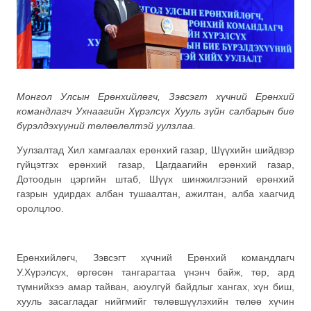
Монгол Улсын Ерөнхийлөгч, Зэвсэгт хүчний Ерөнхий
командлагч Ухнаагийн Хүрэлсүх Хууль зүйн салбарын бие
бүрэлдэхүүний төлөөлөлтэй уулзлаа.
Уулзалтад Хил хамгаалах ерөнхий газар, Шүүхийн шийдвэр
гүйцэтгэх ерөнхий газар, Цагдаагийн ерөнхий газар,
Дотоодын цэргийн штаб, Шүүх шинжилгээний ерөнхий
газрын удирдах албан тушаалтан, ажилтан, алба хаагчид
оролцлоо.
Ерөнхийлөгч, Зэвсэгт хүчний Ерөнхий командлагч
У.Хүрэлсүх, өргөсөн тангарагтаа үнэнч байж, төр, ард
түмнийхээ амар тайван, аюулгүй байдлыг хангах, хүн биш,
хууль засагладаг нийгмийг төлөвшүүлэхийн төлөө хүчин