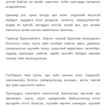
зүтгэж байгаа үе үеийн ажилтан, алба хаагчдад талархал
илэрхийллээ.
Цаашид улс орны язгуур эрх ашиг, үндэсний аюулгүй
байдал, шударга ёсыг дээдэлж, сахилга, хариуцлагатай,
өндөр ёс зүйтэй, иргэддээ ээлтэй, хүний эрх, эрх чөлөөг
хангахын төлөө хичээн ажиллахыг захилаа.
Тэрбээр Ерөнхийлөгч, Зэвсэгт хүчний Ерөнхий командлагч
болсноос хойш хууль зүйн салбарт хийсэн ажил, дэмжлэг,
санаачилсан хуулийн төсөл, үндэсний хөдөлгөөн, хөтөлбөр,
гадаад харилцаа, нийгэм, эдийн засгийн байдал зэргийн
талаар товч танилцууллаа.
Салбарын яам хууль, эрх зүйн орчныг илүү тодорхой,
хэрэгжихүйц болгон сайжруулахад анхаарч, иргэн төвтэй
эрх зүйн шинэчлэл хийнэ.
Хуулиудын хэрэгжилт хангалтгүй байгаагаас иргэний эрх
зөрчигдөх, хууль, шүүх, цагдаагийн байгууллагад итгэх
иргэдийн итгэл багасах, хуулийн зөрчил нэмэгдэх, хуулийг