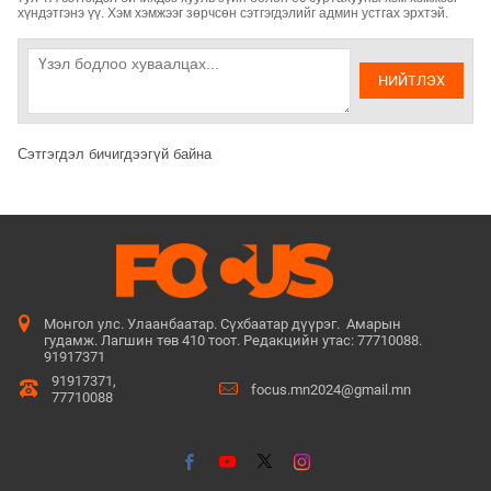
хүндэтгэнэ үү. Хэм хэмжээг зөрчсөн сэтгэгдэлийг админ устгах эрхтэй.
НИЙТЛЭХ
Сэтгэгдэл бичигдээгүй байна
Монгол улс. Улаанбаатар. Сүхбаатар дүүрэг. Амарын
гудамж. Лагшин төв 410 тоот. Редакцийн утас: 77710088.
91917371
91917371,
focus.mn2024@gmail.mn
77710088