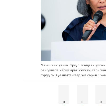
“Гамшгийн үеийн Эрүүл мэндийн улсын
байгуулалт, хариу арга хэмжээ, харилц
сургууль 3 үе шаттайгаар энэ сарын 15-н
0
0
0