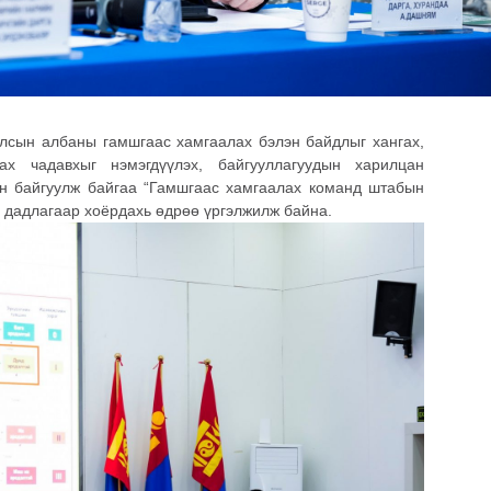
лсын албаны гамшгаас хамгаалах бэлэн байдлыг хангах,
ах чадавхыг нэмэгдүүлэх, байгууллагуудын харилцан
он байгуулж байгаа “Гамшгаас хамгаалах команд штабын
 дадлагаар хоёрдахь өдрөө үргэлжилж байна.