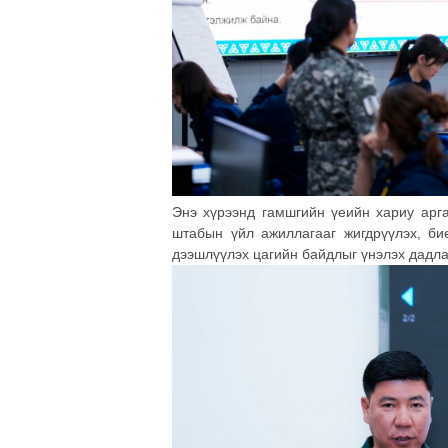
Энэ хүрээнд гамшгийн үеийн хариу арга
штабын үйл ажиллагааг жигдрүүлэх, бие
дээшлүүлэх цагийн байдлыг үнэлэх дадла