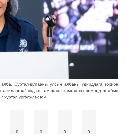
 алба, Сурталчилгааны улсын албаны удирдлага зохион
ан ажиллагаа” сэдэвт гамшгаас хамгаалах команд штабын
ыг хүртэл үргэлжлэх юм
0
0
0
0