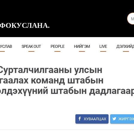
ФОКУСЛАНА.
УСЛАВ
SPEAK OUT
PEOPLE
НИЙГЭМ
LIVE
ДЭЛХИЙ
Сурталчилгааны улсын
гаалах команд штабын
рэлдэхүүний штабын дадлагаа
ХУВААЛЦАХ
ЖИРГЭ