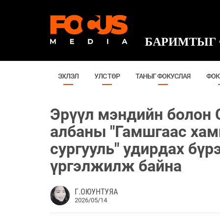
БАРИМТЫГ 
ЭХЛЭЛ
УЛС ТӨР
ТАНЫГ ФОКУСЛАЯ
ФОК
Эрүүл мэндийн болон 
албаны "Гамшгаас хам
сургууль" удирдах бү
үргэлжилж байна
Г.ОЮУНТУЯА
2026/05/14