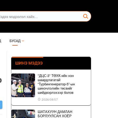
Д
БУСАД
ШИНЭ МЭДЭЭ
"ДЦС-3” ТӨХК-ийн нэн
р
шаардлагатай
“Турбингенератор-5”-ын
шинэчлэлийн төсвийг
шийдвэрлэхээр болов
2026/08/07
Х
ШАТАХУУН ДАМЛАН
БОРЛУУЛСАН ХОЁР