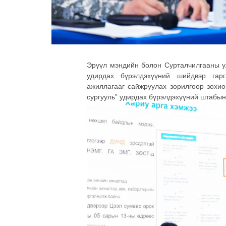
Эрүүл мэндийн болон Сурталчилгааны у
удирдах бүрэлдэхүүний шийдвэр гарг
ажиллагааг сайжруулах зорилгоор зохи
сургууль” удирдах бүрэлдэхүүний штабын