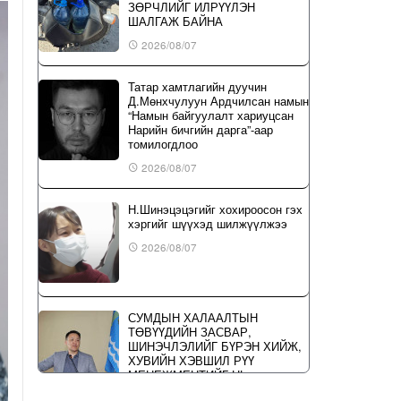
ЗӨРЧЛИЙГ ИЛРҮҮЛЭН
ШАЛГАЖ БАЙНА
2026/08/07
Татар хамтлагийн дуучин
Д.Мөнхчулуун Ардчилсан намын
“Намын байгуулалт хариуцсан
Нарийн бичгийн дарга”-аар
томилогдлоо
2026/08/07
Н.Шинэцэцэгийг хохироосон гэх
хэргийг шүүхэд шилжүүлжээ
2026/08/07
СУМДЫН ХАЛААЛТЫН
ТӨВҮҮДИЙН ЗАСВАР,
ШИНЭЧЛЭЛИЙГ БҮРЭН ХИЙЖ,
ХУВИЙН ХЭВШИЛ РҮҮ
МЕНЕЖМЕНТИЙГ НЬ
ШИЛЖҮҮЛСЭН ГЭДГИЙГ