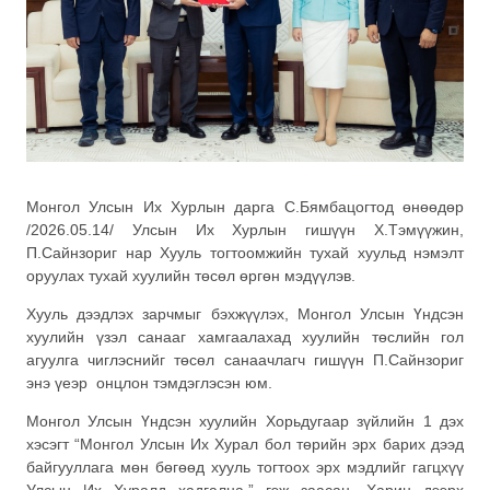
Монгол Улсын Их Хурлын дарга С.Бямбацогтод өнөөдөр
/2026.05.14/ Улсын Их Хурлын гишүүн Х.Тэмүүжин,
П.Сайнзориг нар Хууль тогтоомжийн тухай хуульд нэмэлт
оруулах тухай хуулийн төсөл өргөн мэдүүлэв.
Хууль дээдлэх зарчмыг бэхжүүлэх, Монгол Улсын Үндсэн
хуулийн үзэл санааг хамгаалахад хуулийн төслийн гол
агуулга чиглэснийг төсөл санаачлагч гишүүн П.Сайнзориг
энэ үеэр онцлон тэмдэглэсэн юм.
Монгол Улсын Үндсэн хуулийн Хорьдугаар зүйлийн 1 дэх
хэсэгт “Монгол Улсын Их Хурал бол төрийн эрх барих дээд
байгууллага мөн бөгөөд хууль тогтоох эрх мэдлийг гагцхүү