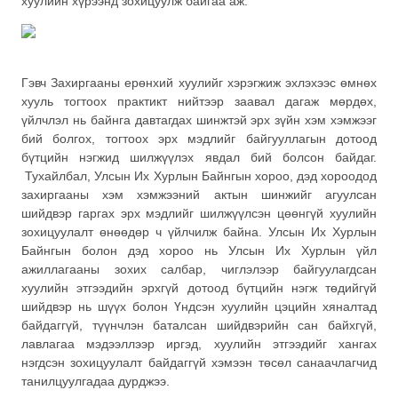
хуулийн хүрээнд зохицуулж байгаа аж.
Гэвч Захиргааны ерөнхий хуулийг хэрэгжиж эхлэхээс өмнөх
хууль тогтоох практикт нийтээр заавал дагаж мөрдөх,
үйлчлэл нь байнга давтагдах шинжтэй эрх зүйн хэм хэмжээг
бий болгох, тогтоох эрх мэдлийг байгууллагын дотоод
бүтцийн нэгжид шилжүүлэх явдал бий болсон байдаг.
Тухайлбал, Улсын Их Хурлын Байнгын хороо, дэд хороодод
захиргааны хэм хэмжээний актын шинжийг агуулсан
шийдвэр гаргах эрх мэдлийг шилжүүлсэн цөөнгүй хуулийн
зохицуулалт өнөөдөр ч үйлчилж байна. Улсын Их Хурлын
Байнгын болон дэд хороо нь Улсын Их Хурлын үйл
ажиллагааны зохих салбар, чиглэлээр байгуулагдсан
хуулийн этгээдийн эрхгүй дотоод бүтцийн нэгж төдийгүй
шийдвэр нь шүүх болон Үндсэн хуулийн цэцийн хяналтад
байдаггүй, түүнчлэн баталсан шийдвэрийн сан байхгүй,
лавлагаа мэдээллээр иргэд, хуулийн этгээдийг хангах
нэгдсэн зохицуулалт байдаггүй хэмээн төсөл санаачлагчид
танилцуулгадаа дурджээ.