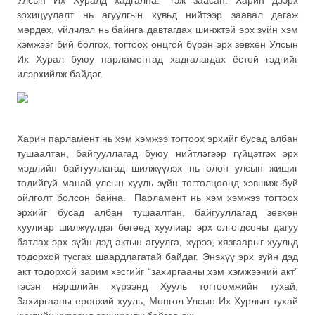
Улсын Их Хуралд хадгална.” гэж заасан. Харин дээрх
зохицуулалт нь агуулгын хувьд нийтээр заавал дагаж
мөрдөх, үйлчлэл нь байнга давтагдах шинжтэй эрх зүйн хэм
хэмжээг бий болгох, тогтоох онцгой бүрэн эрх зөвхөн Улсын
Их Хурал буюу парламентад хадгалагдах ёстой гэдгийг
илэрхийлж байдаг.
Харин парламент нь хэм хэмжээ тогтоох эрхийг бусад албан
тушаалтан, байгууллагад буюу нийтлэгээр гүйцэтгэх эрх
мэдлийн байгууллагад шилжүүлэх нь олон улсын жишиг
төдийгүй манай улсын хууль зүйн тогтолцоонд хэвшиж буй
ойлголт болсон байна. Парламент нь хэм хэмжээ тогтоох
эрхийг бусад албан тушаалтан, байгууллагад зөвхөн
хуулиар шилжүүлдэг бөгөөд хуулиар эрх олгогдсоны дагуу
батлах эрх зүйн дэд актын агуулга, хүрээ, хязгаарыг хуульд
тодорхой тусгах шаардлагатай байдаг. Энэхүү эрх зүйн дэд
акт тодорхой зарим хэсгийг “захиргааны хэм хэмжээний акт”
гэсэн нэршлийн хүрээнд Хууль тогтоомжийн тухай,
Захиргааны ерөнхий хууль, Монгол Улсын Их Хурлын тухай