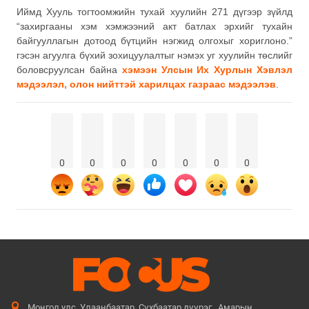
Иймд Хууль тогтоомжийн тухай хуулийн 271 дүгээр зүйлд
“захиргааны хэм хэмжээний акт батлах эрхийг тухайн
байгууллагын дотоод бүтцийн нэгжид олгохыг хориглоно.”
гэсэн агуулга бүхий зохицуулалтыг нэмэх уг хуулийн төслийг
боловсруулсан байна
хэмээн Улсын Их Хурлын Хэвлэл
мэдээлэл, олон нийттэй харилцах газраас мэдээлэв
.
0
0
0
0
0
0
0
Монгол улс. Улаанбаатар. Сүхбаатар дүүрэг. Амарын