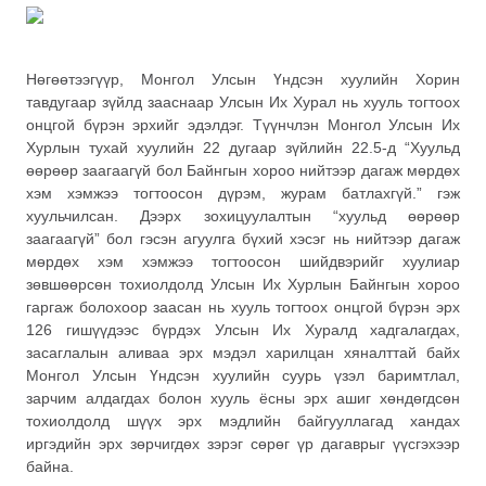
Нөгөөтээгүүр, Монгол Улсын Үндсэн хуулийн Хорин
тавдугаар зүйлд зааснаар Улсын Их Хурал нь хууль тогтоох
онцгой бүрэн эрхийг эдэлдэг. Түүнчлэн Монгол Улсын Их
Хурлын тухай хуулийн 22 дугаар зүйлийн 22.5-д “Хуульд
өөрөөр заагаагүй бол Байнгын хороо нийтээр дагаж мөрдөх
хэм хэмжээ тогтоосон дүрэм, журам батлахгүй.” гэж
хуульчилсан. Дээрх зохицуулалтын “хуульд өөрөөр
заагаагүй” бол гэсэн агуулга бүхий хэсэг нь нийтээр дагаж
мөрдөх хэм хэмжээ тогтоосон шийдвэрийг хуулиар
зөвшөөрсөн тохиолдолд Улсын Их Хурлын Байнгын хороо
гаргаж болохоор заасан нь хууль тогтоох онцгой бүрэн эрх
126 гишүүдээс бүрдэх Улсын Их Хуралд хадгалагдах,
засаглалын аливаа эрх мэдэл харилцан хяналттай байх
Монгол Улсын Үндсэн хуулийн суурь үзэл баримтлал,
зарчим алдагдах болон хууль ёсны эрх ашиг хөндөгдсөн
тохиолдолд шүүх эрх мэдлийн байгууллагад хандах
иргэдийн эрх зөрчигдөх зэрэг сөрөг үр дагаврыг үүсгэхээр
байна.