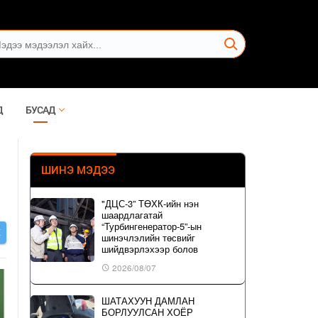
Д
БУСАД
ШИНЭ МЭДЭЭ
"ДЦС-3” ТӨХК-ийн нэн
шаардлагатай
“Турбингенератор-5”-ын
Х
шинэчлэлийн төсвийг
шийдвэрлэхээр болов
2026/08/07
ШАТАХУУН ДАМЛАН
БОРЛУУЛСАН ХОЁР