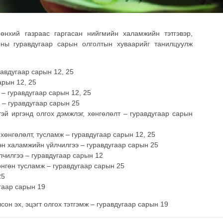
өнхий газраас гаргасан нийгмийн халамжийн тэтгэвэр,
оны гуравдугаар сарын олголтын хуваарийг танилцуулж
авдугаар сарын 12, 25
арын 12, 25
– гуравдугаар сарын 12, 25
 – гуравдугаар сарын 25
эй иргэнд олгох дэмжлэг, хөнгөлөлт – гуравдугаар сарын
хөнгөлөлт, тусламж – гуравдугаар сарын 12, 25
н халамжийн үйлчилгээ – гуравдугаар сарын 25
лчилгээ – гуравдугаар сарын 12
нгөн тусламж – гуравдугаар сарын 25
25
гаар сарын 19
лсон эх, эцэгт олгох тэтгэмж – гуравдугаар сарын 19