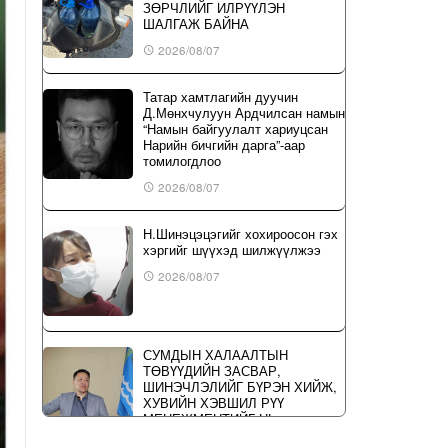
ЗӨРЧЛИЙГ ИЛРҮҮЛЭН
ШАЛГАЖ БАЙНА
2026/08/07
Татар хамтлагийн дуучин
Д.Мөнхчулуун Ардчилсан намын
“Намын байгуулалт хариуцсан
Нарийн бичгийн дарга”-аар
томилогдлоо
2026/08/07
Н.Шинэцэцэгийг хохироосон гэх
хэргийг шүүхэд шилжүүлжээ
2026/08/07
СУМДЫН ХАЛААЛТЫН
ТӨВҮҮДИЙН ЗАСВАР,
ШИНЭЧЛЭЛИЙГ БҮРЭН ХИЙЖ,
ХУВИЙН ХЭВШИЛ РҮҮ
МЕНЕЖМЕНТИЙГ НЬ
ШИЛЖҮҮЛСЭН ГЭДГИЙГ