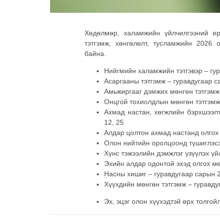
Хөдөлмөр, халамжийн үйлчилгээний ер
тэтгэмж, хөнгөлөлт, тусламжийн 2026 
байна.
Нийгмийн халамжийн тэтгэвэр – гур
Асаргааны тэтгэмж – гуравдугаар с
Амьжиргааг дэмжих мөнгөн тэтгэмж 
Онцгой тохиолдлын мөнгөн тэтгэмж
Ахмад настан, хөгжлийн бэрхшээлт
12, 25
Алдар цолтон ахмад настанд олгох 
Олон нийтийн оролцоонд түшиглэсэ
Хүнс тэжээлийн дэмжлэг үзүүлэх үй
Эхийн алдар одонтой эхэд олгох мө
Насны хишиг – гуравдугаар сарын 
Хүүхдийн мөнгөн тэтгэмж – гуравду
Эх, эцэг олон хүүхэдтэй өрх толгой