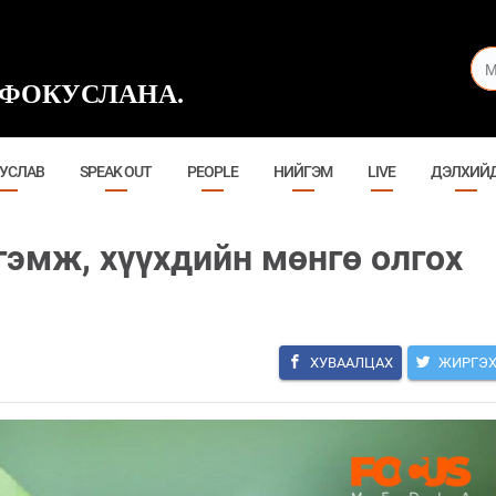
ФОКУСЛАНА.
УСЛАВ
SPEAK OUT
PEOPLE
НИЙГЭМ
LIVE
ДЭЛХИЙ
тгэмж, хүүхдийн мөнгө олгох
ХУВААЛЦАХ
ЖИРГЭ