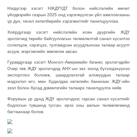
Нэгдүгээр хэсэгт НЖДҮҮДТ болон нийслэлийн өмчит
үйлдвэрийн газрын 2025 онд хэрэгжүүлсэн үйл ажиллагааны
үр дүн, төсөл хөтөлбөрийн хэрэгжилтийг танилцууллаа.
Хоёрдугаар хэсэгт нийслэлийн есөн дүүргийн ЖДҮ
эрхлэгчид төрийн байгууллагын төлөөлөлтэй санал хүсэлтээ
солилцож, хэрэгцээ, тулгамдсан асуудлынхаа талаар асуулт
асууж, мэргэжлийн зөвлөгөө авсан.
Гуравдугаар хэсэгт Монгол–Америкийн бизнес эрхлэгчдийн
Очир төв ЖДҮ эрхлэгчдэд АНУ-ын зах зээлд бүтээгдэхүүнээ
экспортлох боломж, шаардлагатай алхмуудын талаар
мэдээлэл өгч, мөн Худалдаа хөгжлийн банкнаас ЖДҮ-ийн
зээл болон бусад дэмжлэгийн талаарх танилцуулга хийв.
Форумын үр дүнд ЖДҮ эрхлэгчдээс гарсан санал хүсэлтийг
бодлогын түвшинд тусган, ирэх оны ажлын төлөвлөгөөнд
багтаахаар болов.