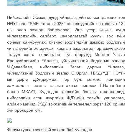
Нийслэлийн Жижиг, дунд үйлдвэр, үйлчилгээг дэмжих төв
НӨҮГ-аас “SME Forum-2025” хэлэлцүүлгийг энэ сарын 13-
ны өдөр зохион байгууллаа. Энэ үеэр жижиг, дунд
үйлдвэрлэлийн салбарт шаардлагатай хууль, эрх зүйн
орчныг сайжруулах, бизнес эрхлэгчдийг дэмжих бодлогын
чиглэлүүдийг хөгжүүлэх, хамтын ажиллагааг өргөжүүлэхээр
талууд санал солилцлоо. Тус форумд Монгол Улсын
Ерөнхийлөгчийн Үйлдвэр, үйлчилгээний бодлогын зөвлөх
Ч.Даваабаяр, нийслэлийн Засаг даргын Үйлдвэр,
үйлчилгээний бодлогын зөвлөх О.Оргил, НЖДҮҮДТ НӨҮГ-
ын дарга Д.Ундармаа, Гэр бүл, хөгжил, нийгмийн
хамгааллын яамны газрын ахлах шинжээч Г.Наранбаяр
болон МХАҮТ, Худалдаа хөгжлийн банкны төлөөлөгчид,
нийслэлийн есөн дүүргийн ЖДҮ-ийн төвийн удирдлага,
албан хаагчид, ЖДҮ эрхлэгчдийн төлөөлөл зэрэг 120 орчим
хүн оролцсон юм.
Форум гурван хэсэгтэй зохион байгуулагдав.