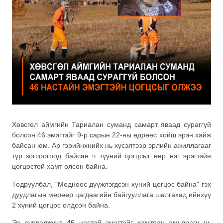
Хөвсгөл аймгийн Тариалан суманд самарт яваад сураггүй
болсон 46 эмэгтэйг 9-р сарын 22-ны өдрөөс хойш эрэн хайж
байсан юм. Ар гэрийнхнийх нь хүсэлтээр эрлийн ажиллагааг
түр зогсоогоод байсан ч түүний цогцсыг өөр нэг эрэгтэйн
цогцостой хамт олсон байна.
Тодруулбал, "Модноос дүүжлэгдсэн хүний цогцос байна" гэх
дуудлагын мөрөөр цагдаагийн байгууллага шалгахад ийнхүү
2 хүний цогцос олдсон байна.
Эх сурвалжууд 46 настай эмэгтэйг хамтран амьдрагч нь