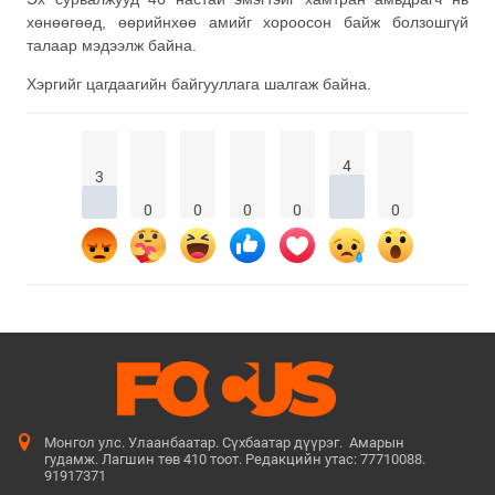
хөнөөгөөд, өөрийнхөө амийг хороосон байж болзошгүй
талаар мэдээлж байна.
Хэргийг цагдаагийн байгууллага шалгаж байна.
4
3
0
0
0
0
0
Монгол улс. Улаанбаатар. Сүхбаатар дүүрэг. Амарын
гудамж. Лагшин төв 410 тоот. Редакцийн утас: 77710088.
91917371